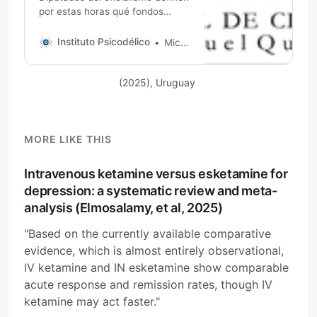
por estas horas qué fondos
redistribuir del Presupuesto
Nacional Director General : Dr.
Instituto Psicodélico
Michael DeMarco, therapist
Álvaro Villar Contacto:
atencionalusuario@hc.edu.uy
(2025), Uruguay 
MORE LIKE THIS
Intravenous ketamine versus esketamine for
depression: a systematic review and meta-
analysis (Elmosalamy, et al, 2025)
"Based on the currently available comparative
evidence, which is almost entirely observational,
IV ketamine and IN esketamine show comparable
acute response and remission rates, though IV
ketamine may act faster."